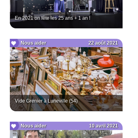
En 2021 on fête les 25 ans + 1 an !
22 août 2021
Nous aider
Vide Grenier à Luneville (54)
10 avril 2021
Nous aider