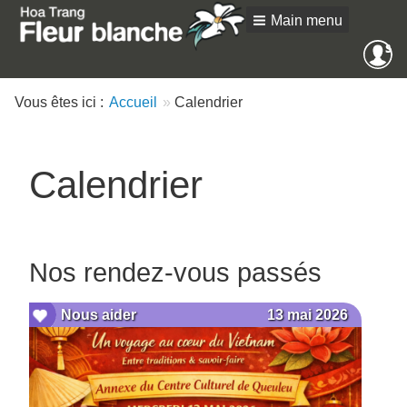
Main menu
Me
SE
an
Vous êtes ici :
Accueil
Calendrier
Calendrier
Nos rendez-vous passés
13 mai 2026
Nous aider