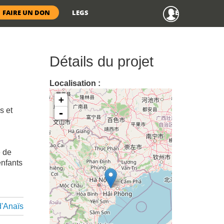
Menu
FAIRE UN DON
LEGS
SE CONNECTER
anonyme
Détails du projet
Localisation :
+
s et
-
e de
enfants
d'Anaïs