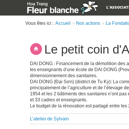
L'ASSOCIA
Main menu
Vous êtes ici :
Accueil
Nos actions
La Fondati
Le petit coin d'
Description
DAI DONG : Financement de la démolition des anci
les enseignants d'une école de DAI DONG (Provin
dimensionnement des sanitaires.
DAI DONG (Đại Sơn) (district de Tu Ky): La com
principalement de l’agriculture et de l’élevage 
1954 et les 2 bâtiments des sanitaires n’ont pas
et 33 cadres et enseignants.
Le budget de la rénovation est partagé entre le
Liens
L’atelier de Sylvain
transversaux