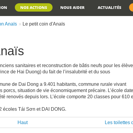
TION
NOS ACTIONS
NOUS AIDER
ACTUALITÉS
on Anaïs
Le petit coin d'Anaïs
Anaïs
ens sanitaires et reconstruction de bâtis neufs pour les élève
ce de Hai Duong) du fait de l’insalubrité et du sous
mune de Dai Dong a 9.401 habitants, commune rurale vivant
des porcs, situation de vie économiquement précaire. L’école dat
 été renovés depuis lors. L’école comporte 20 classes pour 610 
s 2 écoles Tái Sơn et DAI DONG.
Haut
Les toilettes 