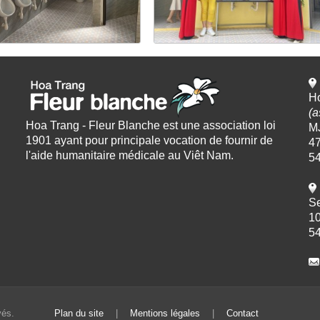
Ho
(a
Hoa Trang - Fleur Blanche est une association loi
M
1901 ayant pour principale vocation de fournir de
47
l'aide humanitaire médicale au Viêt Nam.
5
Se
10
5
rvés.
Plan du site
|
Mentions légales
|
Contact